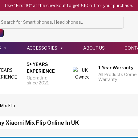
Use "First10" at the checkout to get £10 off for your purchase.
Products
search
S
ACCESSORIES
ABOUT US
CONT
5+ YEARS
1 Year Warranty
EXPERIENCE
All Products Come
Operating
Warranty
since 2021
Mix Flip
y Xiaomi Mix Flip Online In UK