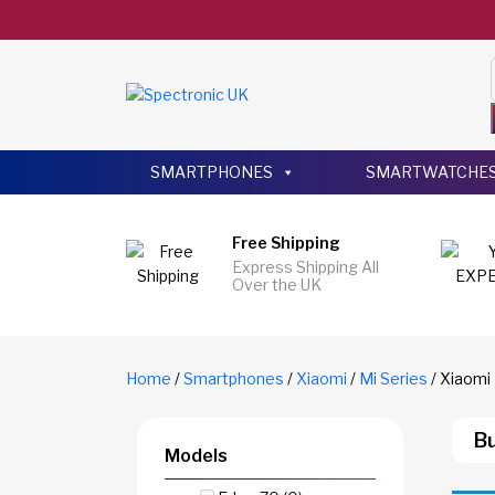
SMARTPHONES
SMARTWATCHE
Free Shipping
Express Shipping All
Over the UK
Home
/
Smartphones
/
Xiaomi
/
Mi Series
/ Xiaomi 
Bu
Models