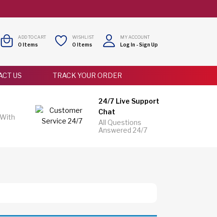
ADD TO CART
WISHLIST
MY ACCOUNT
0
Items
0
Items
Log In
-
Sign Up
ACT US
TRACK YOUR ORDER
24/7 Live Support
Chat
 With
All Questions
Answered 24/7